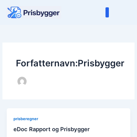
Gå
til
indholdet
Forfatternavn:Prisbygger
prisberegner
eDoc Rapport og Prisbygger