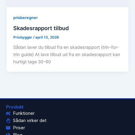
prisberegner
Skadesrapport tilbud
Prisbygger
/
april 13, 2026
Sådan laver du tilbud fra en skadesrapport (trin-for-
trin guide) At lave tilbud ud fra en skadesrapport kan
hurtigt tage 30-60
Produkt
Funktioner
Sådan virker det
Priser
Blog